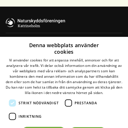
Katrineholm
Denna webbplats använder
Kontakta oss
cookies
Naturskyddsföreningen Katrineholm
Vi använder cookies för att anpassa innehåll, annonser och för att
analysera vår trafik. Vi delar också information om din användning av
Kontakta styrelsen e-post
vår webbplats med våra reklam- och analyspartners som kan
kombinera den med annan information som du har tillhandahållit
Maila arbetsgrupper e-post
dem eller som de har samlat in från din användning av deras tjänster.
Du kan när som helst ta tillbaka ditt samtycke genom att klicka på den
lilla ikonen i det nedre vänstra hörnet på sidan.
STRIKT NÖDVÄNDIGT
PRESTANDA
Den här webbplatsen drivs av
Glesys AB
med
Bra
Miljöval-märkt
el från
Falkenberg Energi
INRIKTNING
©
2026
Naturskyddsföreningen