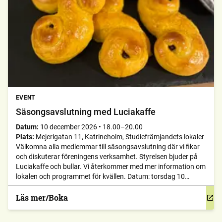
EVENT
Säsongsavslutning med Luciakaffe
Datum:
10 december 2026
•
18.00–20.00
Plats:
Mejerigatan 11, Katrineholm, Studiefrämjandets lokaler
Välkomna alla medlemmar till säsongsavslutning där vi fikar
och diskuterar föreningens verksamhet. Styrelsen bjuder på
Luciakaffe och bullar. Vi återkommer med mer information om
lokalen och programmet för kvällen. Datum: torsdag 10
december 2026Tid: kl. 18 – 20Plats: Studiefrämjandets lokaler
på Mejerigatan 11, Katrineholm
Läs mer/Boka