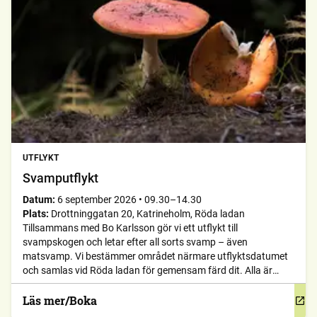
UTFLYKT
Svamputflykt
Datum:
6 september 2026
•
09.30–14.30
Plats:
Drottninggatan 20, Katrineholm, Röda ladan
Tillsammans med Bo Karlsson gör vi ett utflykt till
svampskogen och letar efter all sorts svamp – även
matsvamp. Vi bestämmer området närmare utflyktsdatumet
och samlas vid Röda ladan för gemensam färd dit. Alla är
välkomna, både medlemmar och icke-medlemmar. Ta gärna
med matsäck/fika. Datum: söndag 6 september 2026Tid:
Läs mer/Boka
09:30 – ca. 14:30Plats: samling vid Röda […]