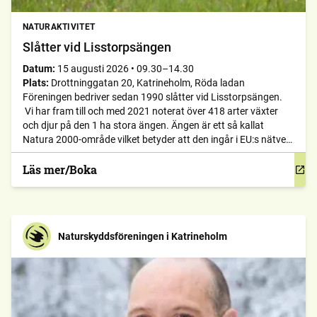
NATURAKTIVITET
Slåtter vid Lisstorpsängen
Datum:
15 augusti 2026
•
09.30–14.30
Plats:
Drottninggatan 20, Katrineholm, Röda ladan
Föreningen bedriver sedan 1990 slåtter vid Lisstorpsängen.
Vi har fram till och med 2021 noterat över 418 arter växter
och djur på den 1 ha stora ängen. Ängen är ett så kallat
Natura 2000-område vilket betyder att den ingår i EU:s nätverk
av värdefull natur och att skötseln är ett nationellt ansvar.
Ängen ”fagas” dvs. […]
Läs mer/Boka
Naturskyddsföreningen i Katrineholm