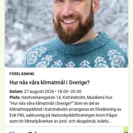
FÖRELÄSNING
Hur nås våra klimatmål i Sverige?
Datum:
27 augusti 2026
•
18.00–20.00
Plats:
Hantverkaregatan 14, Katrineholm, Musikens hus
”Hur nås våra klimatmål i Sverige?” Som en del av
KlimatHoppMötet i Katrineholm arrangeras en föreläsning av
Erik Pihl, sakkunnig på Naturskyddsföreningen inom frågor
som rör klimatpåverkan av jord- och skogsbruk, kolets
kretslopp i skog och mark, samt den biobaserade ekonomin.
Erik har bakgrund som forskare inom energi och klimat, bland