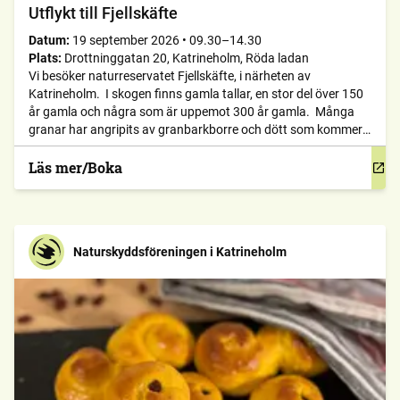
Utflykt till Fjellskäfte
Datum:
19 september 2026
•
09.30–14.30
Plats:
Drottninggatan 20, Katrineholm, Röda ladan
Vi besöker naturreservatet Fjellskäfte, i närheten av
Katrineholm. I skogen finns gamla tallar, en stor del över 150
år gamla och några som är uppemot 300 år gamla. Många
granar har angripits av granbarkborre och dött som kommer
att påverka skogens karaktär under många år framåt.
Reservatet har en rik biologisk mångfald, med myrstackar och
Läs mer/Boka
[…]
Naturskyddsföreningen i Katrineholm