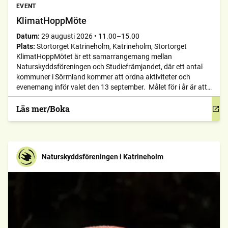
EVENT
KlimatHoppMöte
Datum:
29 augusti 2026
•
11.00–15.00
Plats:
Stortorget Katrineholm, Katrineholm, Stortorget
KlimatHoppMötet är ett samarrangemang mellan
Naturskyddsföreningen och Studiefrämjandet, där ett antal
kommuner i Sörmland kommer att ordna aktiviteter och
evenemang inför valet den 13 september. Målet för i år är att
lyfta klimatet som en valfråga. Mer information finns på
Studiefrämjandets
Läs mer/Boka
hemsida: https://www.studieframjandet.se/klimathoppmotet/#list
KlimatHoppMötet i Katrineholm kommer att äga rum lördag
den 29 augusti på Stortorget, […]
Naturskyddsföreningen i Katrineholm