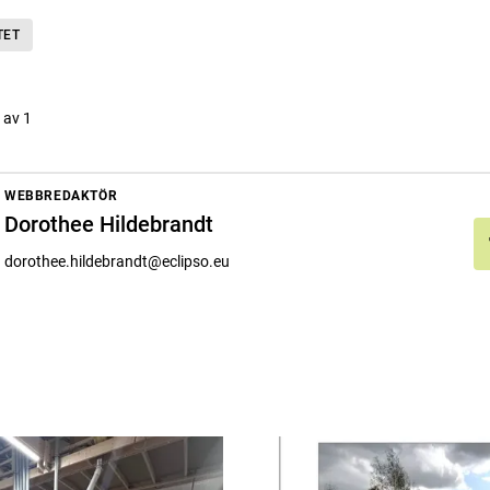
TET
s av 1
WEBBREDAKTÖR
Dorothee Hildebrandt
dorothee.hildebrandt@eclipso.eu