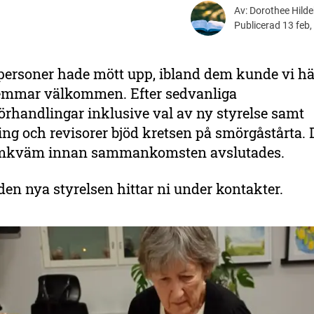
Av: Dorothee Hild
Publicerad 13 feb,
 personer hade mött upp, ibland dem kunde vi hä
mmar välkommen. Efter sedvanliga
örhandlingar inklusive val av ny styrelse samt
ng och revisorer bjöd kretsen på smörgåstårta. 
samkväm innan sammankomsten avslutades.
den nya styrelsen hittar ni under kontakter.